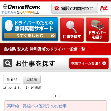
非公開案件
含め
4,000件
以上
島根県 安来市 津和野町のドライバー派遣一覧
新着順
日給順
1件あります。（1～1件表示）
｜
1
｜
高時給！路線バス運転手のお仕事