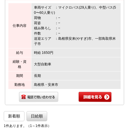
車両サイズ ：マイクロバス(29人乗り)、中型バス(5
0〜60人乗り)
荷物 ：−
荷姿 ：−
仕事内容
積み降ろし ：−
件数 ：−
送迎エリア ：島根県安来(やすぎ)市、一部鳥取県米
子市
給与
時給 1650円
経験・資
大型自動車
格
期間
長期
勤務地
島根県・安来市
新着順
日給順
1件あります。（1～1件表示）