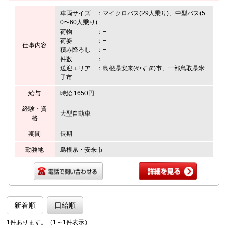
車両サイズ ：マイクロバス(29人乗り)、中型バス(5
0〜60人乗り)
荷物 ：−
荷姿 ：−
仕事内容
積み降ろし ：−
件数 ：−
送迎エリア ：島根県安来(やすぎ)市、一部鳥取県米
子市
給与
時給 1650円
経験・資
大型自動車
格
期間
長期
勤務地
島根県・安来市
新着順
日給順
1件あります。（1～1件表示）