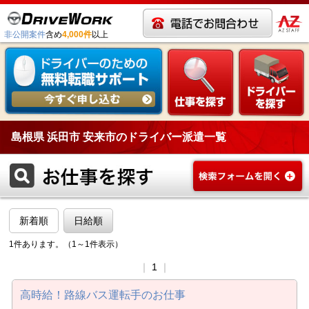
非公開案件
含め
4,000件
以上
島根県 浜田市 安来市のドライバー派遣一覧
新着順
日給順
1件あります。（1～1件表示）
｜
1
｜
高時給！路線バス運転手のお仕事