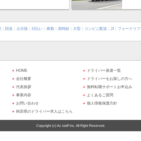
迎
｜
回送
｜
土日祝
｜
日払い
｜
夜勤
｜
高時給
｜
大型
｜
コンビニ配送
｜
2t
｜
フォークリフ
HOME
ドライバー派遣一覧
会社概要
ドライバーをお探しの方へ
代表挨拶
無料転職サポートお申込み
事業内容
よくあるご質問
お問い合わせ
個人情報保護方針
秋田県のドライバー求人はこちら
Copyright (c)
Az staff Inc.
All Right Reserved.