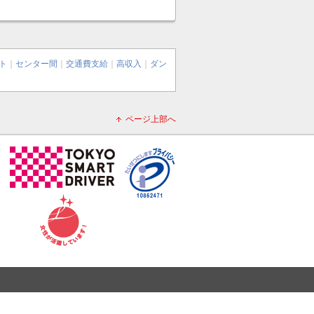
ト
｜
センター間
｜
交通費支給
｜
高収入
｜
ダン
ページ上部へ