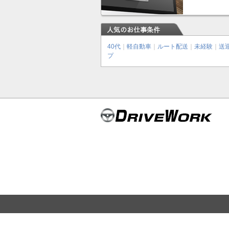
40代
｜
軽自動車
｜
ルート配送
｜
未経験
｜
送
プ