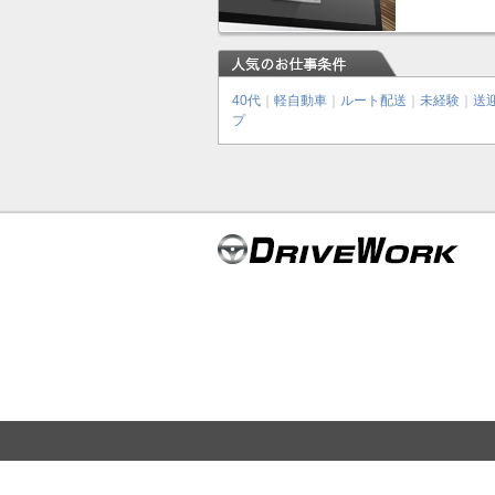
40代
｜
軽自動車
｜
ルート配送
｜
未経験
｜
送
プ