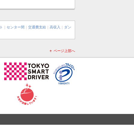
ト
｜
センター間
｜
交通費支給
｜
高収入
｜
ダン
ページ上部へ