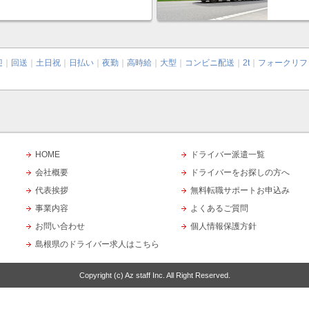
迎
｜
回送
｜
土日祝
｜
日払い
｜
夜勤
｜
高時給
｜
大型
｜
コンビニ配送
｜
2t
｜
フォークリフ
HOME
ドライバー派遣一覧
会社概要
ドライバーをお探しの方へ
代表挨拶
無料転職サポートお申込み
事業内容
よくあるご質問
お問い合わせ
個人情報保護方針
島根県のドライバー求人はこちら
Copyright (c)
Az staff Inc.
All Right Reserved.