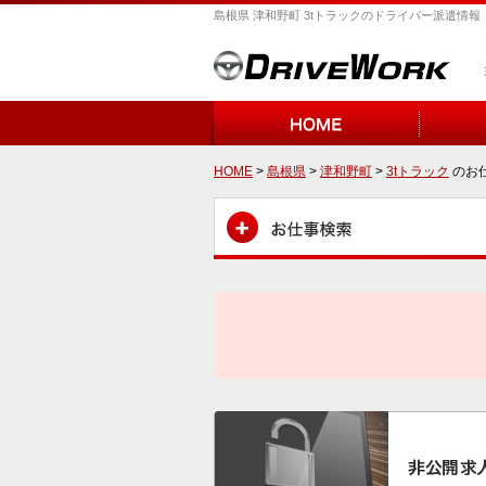
島根県 津和野町 3tトラックのドライバー派遣情報
HOME
>
島根県
>
津和野町
>
3tトラック
のお