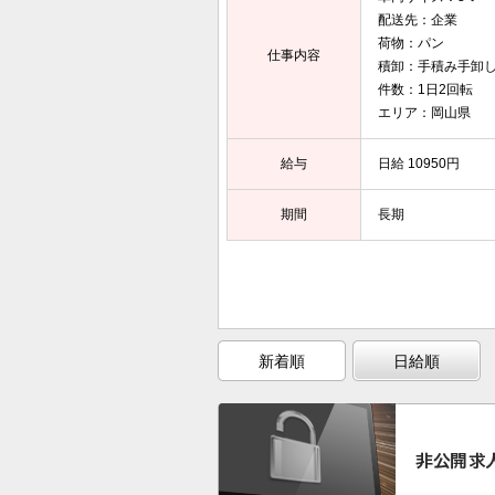
配送先：企業
荷物：パン
仕事内容
積卸：手積み手卸
件数：1日2回転
エリア：岡山県
給与
日給 10950円
期間
長期
新着順
日給順