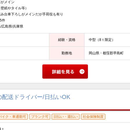
がメイン
壁紙やタイル等）
積み台車下ろしがメインだが手荷役も有り
5件
/広島県/兵庫県
経験・資格
中型（8ｔ限定）
勤務地
岡山県・都窪郡早島町
配送ドライバー/日払いOK
バイク・車通勤可
ブランク可
日払い・週払い
社会保険制度
4ｔ