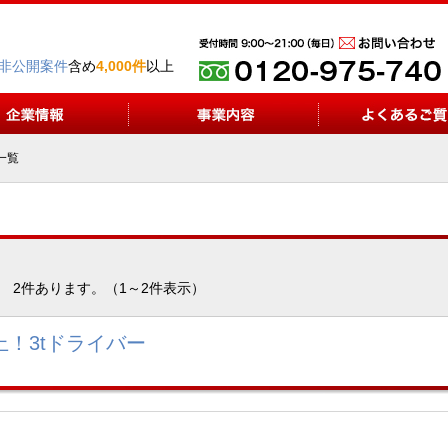
非公開案件
含め
4,000件
以上
一覧
2件あります。（1～2件表示）
上！3tドライバー