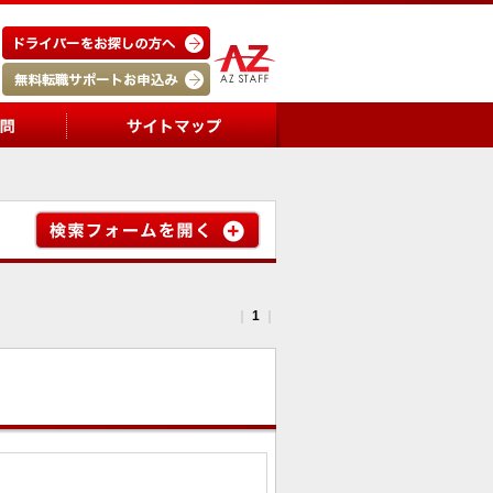
｜
1
｜