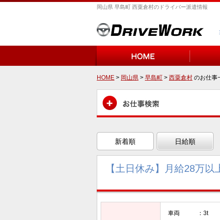
岡山県 早島町 西粟倉村のドライバー派遣情報
HOME
>
岡山県
>
早島町
>
西粟倉村
のお仕事
新着順
日給順
【土日休み】月給28万以
車両 ：3t