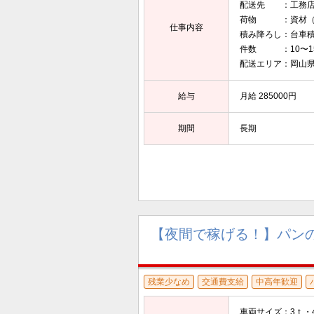
配送先 ：工務店
荷物 ：資材（
仕事内容
積み降ろし：台車
件数 ：10〜1
配送エリア：岡山県
給与
月給 285000円
期間
長期
【夜間で稼げる！】パンの
残業少なめ
交通費支給
中高年歓迎
車両サイズ：3ｔ・