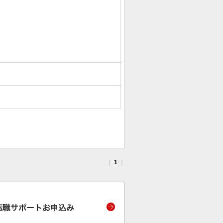
｜
1
｜