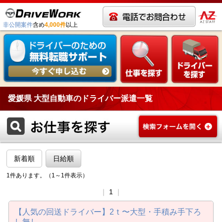
非公開案件
含め
4,000件
以上
愛媛県 大型自動車のドライバー派遣一覧
新着順
日給順
1件あります。（1～1件表示）
｜
1
｜
【人気の回送ドライバー】2ｔ〜大型・手積み手下ろ
し無し