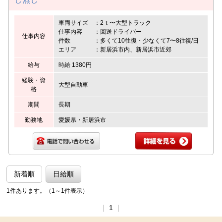
車両サイズ ：2ｔ〜大型トラック
仕事内容 ：回送ドライバー
仕事内容
件数 ：多くて10往復・少なくて7〜8往復/日
エリア ：新居浜市内、新居浜市近郊
給与
時給 1380円
経験・資
大型自動車
格
期間
長期
勤務地
愛媛県・新居浜市
新着順
日給順
1件あります。（1～1件表示）
｜
1
｜