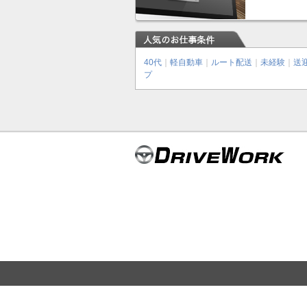
40代
｜
軽自動車
｜
ルート配送
｜
未経験
｜
送
プ