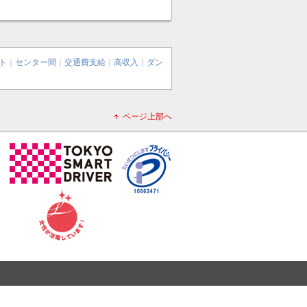
ト
｜
センター間
｜
交通費支給
｜
高収入
｜
ダン
ページ上部へ