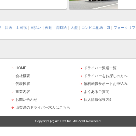
迎
｜
回送
｜
土日祝
｜
日払い
｜
夜勤
｜
高時給
｜
大型
｜
コンビニ配送
｜
2t
｜
フォークリフ
HOME
ドライバー派遣一覧
会社概要
ドライバーをお探しの方へ
代表挨拶
無料転職サポートお申込み
事業内容
よくあるご質問
お問い合わせ
個人情報保護方針
山梨県のドライバー求人はこちら
Copyright (c)
Az staff Inc.
All Right Reserved.