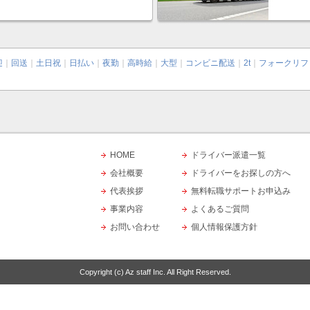
迎
｜
回送
｜
土日祝
｜
日払い
｜
夜勤
｜
高時給
｜
大型
｜
コンビニ配送
｜
2t
｜
フォークリフ
HOME
ドライバー派遣一覧
会社概要
ドライバーをお探しの方へ
代表挨拶
無料転職サポートお申込み
事業内容
よくあるご質問
お問い合わせ
個人情報保護方針
Copyright (c)
Az staff Inc.
All Right Reserved.