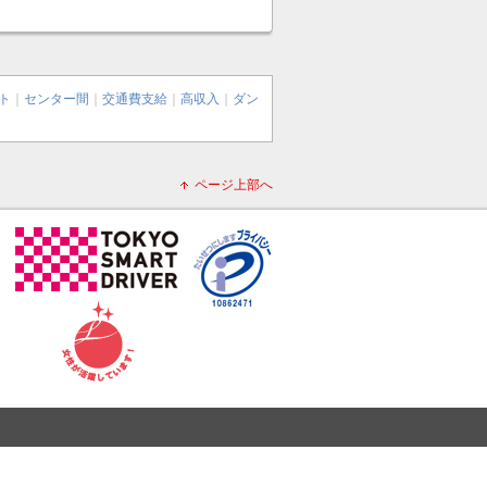
ト
｜
センター間
｜
交通費支給
｜
高収入
｜
ダン
ページ上部へ