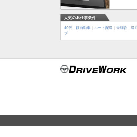
40代
｜
軽自動車
｜
ルート配送
｜
未経験
｜
送
プ