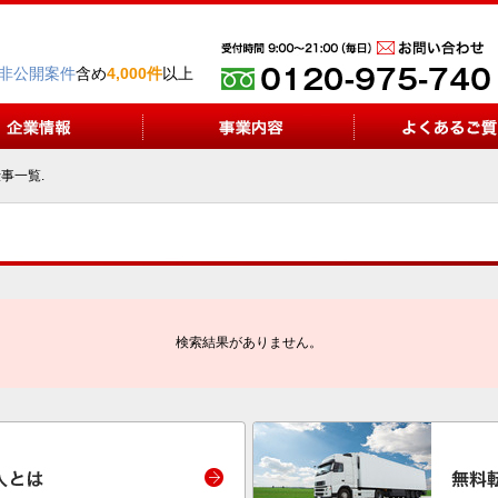
非公開案件
含め
4,000件
以上
事一覧.
検索結果がありません。