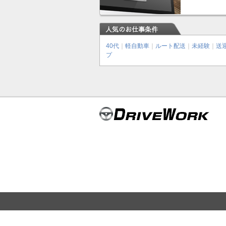
40代
｜
軽自動車
｜
ルート配送
｜
未経験
｜
送
プ