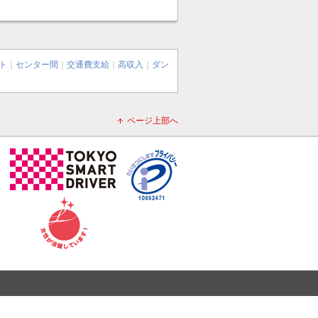
ト
｜
センター間
｜
交通費支給
｜
高収入
｜
ダン
ページ上部へ