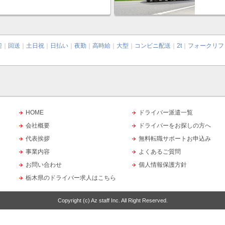
迎
｜
回送
｜
土日祝
｜
日払い
｜
夜勤
｜
高時給
｜
大型
｜
コンビニ配送
｜
2t
｜
フォークリフ
HOME
ドライバー派遣一覧
会社概要
ドライバーをお探しの方へ
代表挨拶
無料転職サポートお申込み
事業内容
よくあるご質問
お問い合わせ
個人情報保護方針
栃木県のドライバー求人はこちら
Copyright (c)
Az staff Inc.
All Right Reserved.