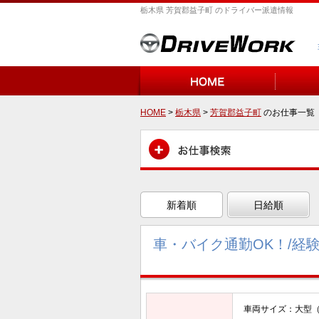
栃木県 芳賀郡益子町 のドライバー派遣情報
HOME
>
栃木県
>
芳賀郡益子町
のお仕事一覧
新着順
日給順
車・バイク通勤OK！/経
車両サイズ：大型（