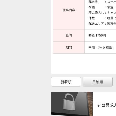
配送先 ：スー
荷物 ：常温・
仕事内容
積み降ろし：キャ
件数 ：物量に
配送エリア：関東
給与
時給 1750円
期間
中期（3ヶ月程度）
新着順
日給順