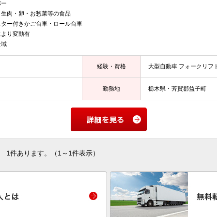
パー
生肉・卵・お惣菜等の食品
スター付きかご台車・ロール台車
より変動有
全域
経験・資格
大型自動車 フォークリフ
勤務地
栃木県・芳賀郡益子町
1件あります。（1～1件表示）