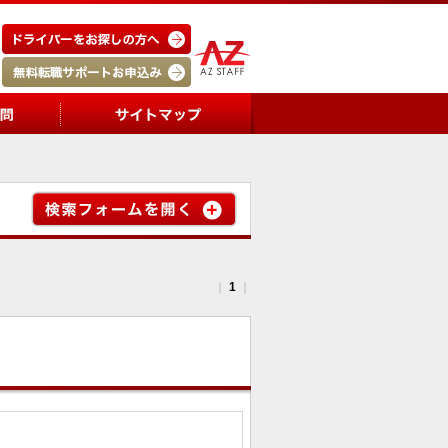
｜
1
｜