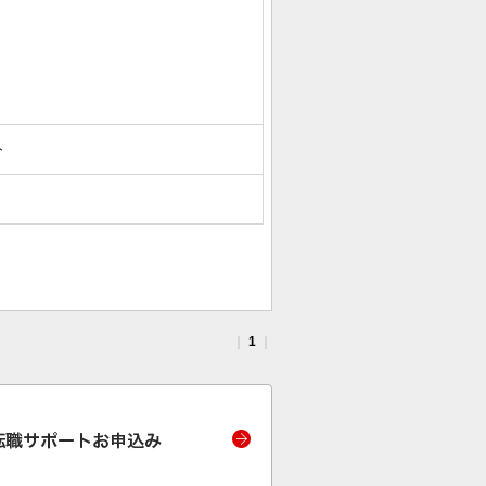
ト
｜
1
｜