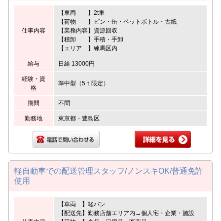
【車両 】2t車
【荷物 】ビン・缶・ペットボトル・古紙
仕事内容
【業務内容】資源回収
【積卸 】手積・手卸
【エリア 】練馬区内
給与
日給 13000円
経験・資
準中型（5ｔ限定）
格
期間
不問
勤務地
東京都・豊島区
軽自動車での配送管理スタッフ/ノンスキOK/普通免許
使用
【車両 】軽バン
【配送先】勤務店舗エリア内→個人宅・企業・施設