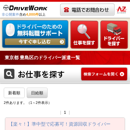
非公開案件
含め
4,000件
以上
東京都 豊島区のドライバー派遣一覧
新着順
日給順
2件あります。（1～2件表示）
｜
1
｜
【楽々！】準中型で応募可！資源回収ドライバー