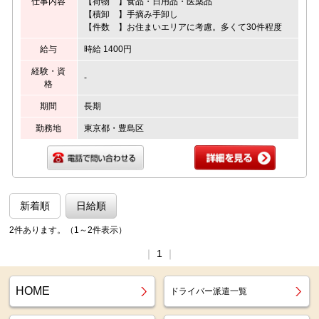
仕事内容
【荷物 】食品・日用品・医薬品
【積卸 】手摘み手卸し
【件数 】お住まいエリアに考慮。多くて30件程度
給与
時給 1400円
経験・資
-
格
期間
長期
勤務地
東京都・豊島区
新着順
日給順
2件あります。（1～2件表示）
｜
1
｜
HOME
ドライバー派遣一覧