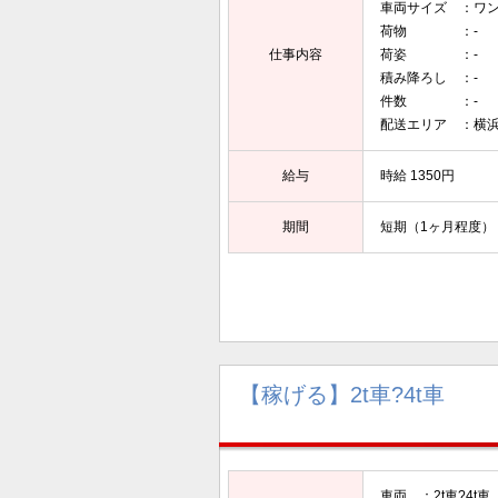
車両サイズ ：ワ
荷物 ：-
仕事内容
荷姿 ：-
積み降ろし ：-
件数 ：-
配送エリア ：横
給与
時給 1350円
期間
短期（1ヶ月程度）
【稼げる】2t車?4t車
車両 ：2t車?4t車