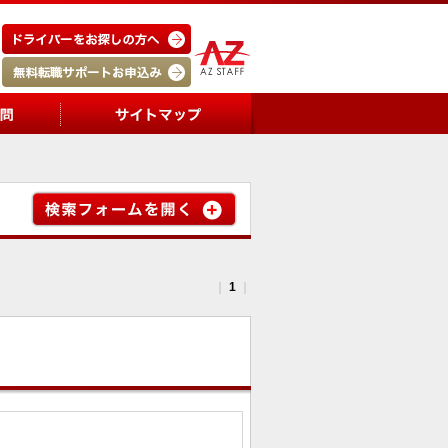
｜
1
｜