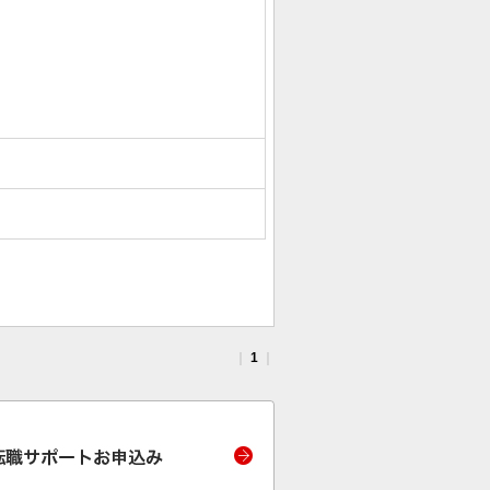
｜
1
｜