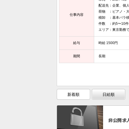
配送先：企業、個
荷物 ：ピアノ・
仕事内容
積卸 ：基本バラ
件数 ：約5〜10件
エリア：東京勤務
給与
時給 1500円
期間
長期
新着順
日給順