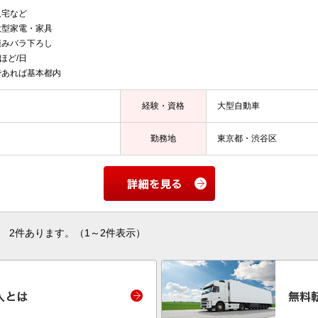
人宅など
大型家電・家具
積みバラ下ろし
ほど/日
であれば基本都内
経験・資格
大型自動車
勤務地
東京都・渋谷区
2件あります。（1～2件表示）