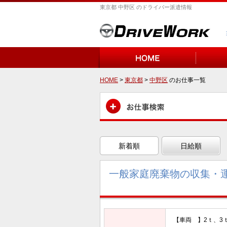
東京都 中野区 のドライバー派遣情報
HOME
>
東京都
>
中野区
のお仕事一覧
新着順
日給順
一般家庭廃棄物の収集・
【車両 】2ｔ、3