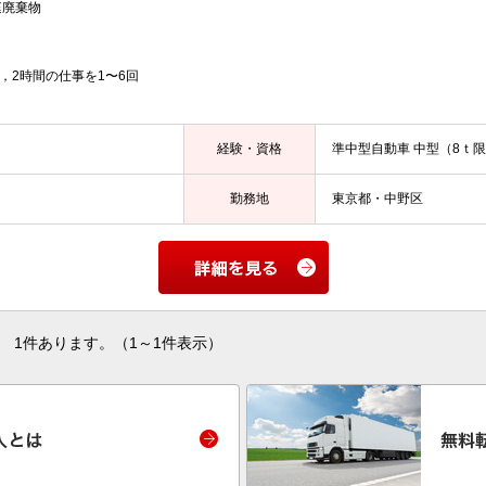
庭廃棄物
1，2時間の仕事を1〜6回
経験・資格
準中型自動車 中型（8ｔ
勤務地
東京都・中野区
1件あります。（1～1件表示）