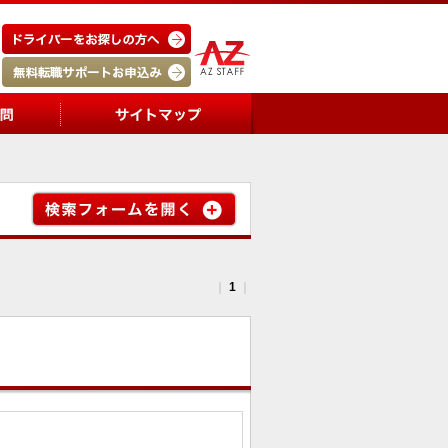
｜
1
｜