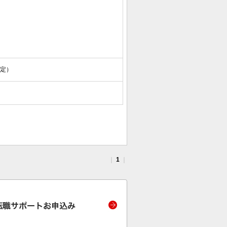
限定）
｜
1
｜