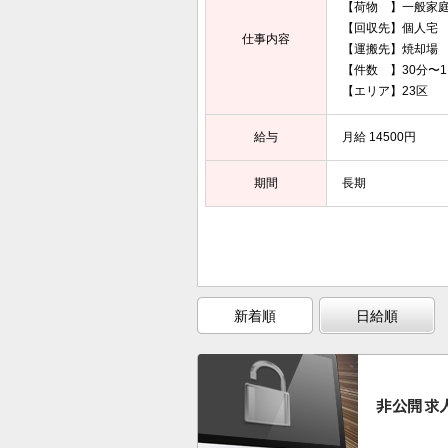
【荷物 】一般家
【回収先】個人宅
仕事内容
【運搬先】焼却場
【件数 】30分〜
【エリア】23区
給与
月給 14500円
期間
長期
新着順
日給順