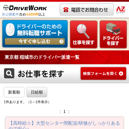
非公開案件
含め
4,000件
以上
東京都 稲城市のドライバー派遣一覧
新着順
日給順
1件あります。（1～1件表示）
｜
1
｜
【高時給☆】大型センター間配送/研修がしっかりある
ので安心♪