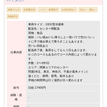
残業少なめ
交通費支給
バイク・車通勤可
社員登用あり
日払い・週払い
制服貸与
車両サイズ：10t大型冷蔵車
配送先：センター間配送
荷物：食品
積卸：パレ積み/パレ降ろしと一部バラで空のパレッ
トに手で積み替えて降ろすこともあります。
空パレ回収あり
配送終了後、集荷をしてもらう日もあります。
仕事内容
かごのコースもあるのでコース内容によって変わりま
す。
件数：2〜3件/日
エリア：関東エリアのセンター
問屋(埼玉、東京、神奈川、千葉が基本メイン)
遠くだと、静岡、群馬、栃木もあり
早朝の時間帯は行く場所が日々変わります
給与
日給 17400円
経験・資
-
格
期間
-