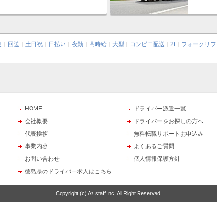
迎
｜
回送
｜
土日祝
｜
日払い
｜
夜勤
｜
高時給
｜
大型
｜
コンビニ配送
｜
2t
｜
フォークリフ
HOME
ドライバー派遣一覧
会社概要
ドライバーをお探しの方へ
代表挨拶
無料転職サポートお申込み
事業内容
よくあるご質問
お問い合わせ
個人情報保護方針
徳島県のドライバー求人はこちら
Copyright (c)
Az staff Inc.
All Right Reserved.