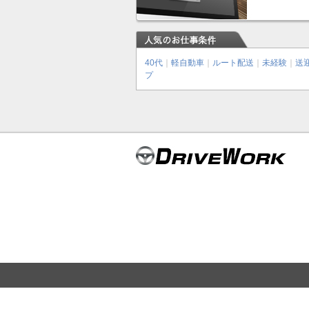
40代
｜
軽自動車
｜
ルート配送
｜
未経験
｜
送
プ