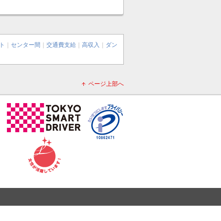
ト
｜
センター間
｜
交通費支給
｜
高収入
｜
ダン
ページ上部へ