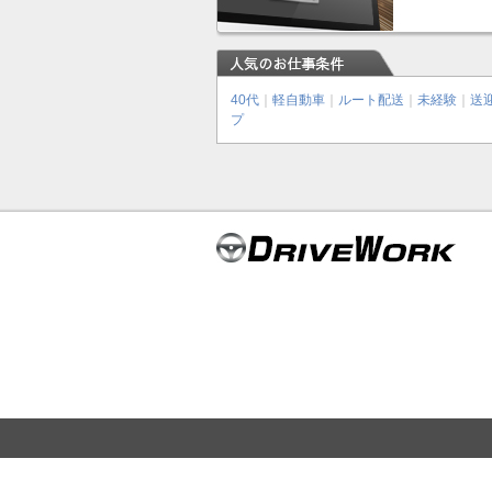
40代
｜
軽自動車
｜
ルート配送
｜
未経験
｜
送
プ