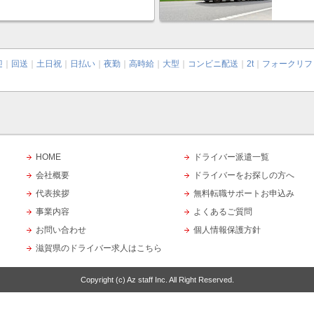
迎
｜
回送
｜
土日祝
｜
日払い
｜
夜勤
｜
高時給
｜
大型
｜
コンビニ配送
｜
2t
｜
フォークリフ
HOME
ドライバー派遣一覧
会社概要
ドライバーをお探しの方へ
代表挨拶
無料転職サポートお申込み
事業内容
よくあるご質問
お問い合わせ
個人情報保護方針
滋賀県のドライバー求人はこちら
Copyright (c)
Az staff Inc.
All Right Reserved.