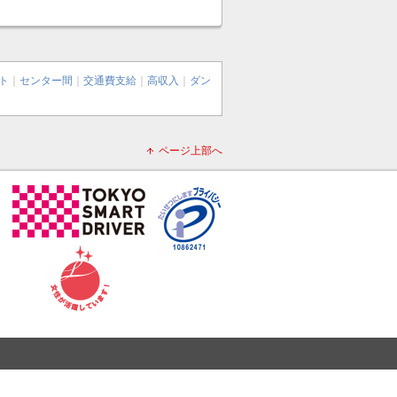
ト
｜
センター間
｜
交通費支給
｜
高収入
｜
ダン
ページ上部へ