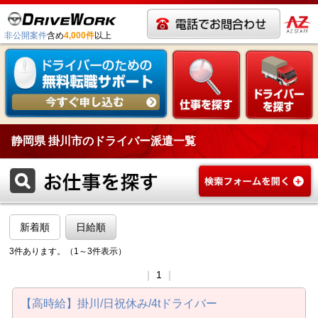
非公開案件
含め
4,000件
以上
静岡県 掛川市のドライバー派遣一覧
新着順
日給順
3件あります。（1～3件表示）
｜
1
｜
【高時給】掛川/日祝休み/4tドライバー