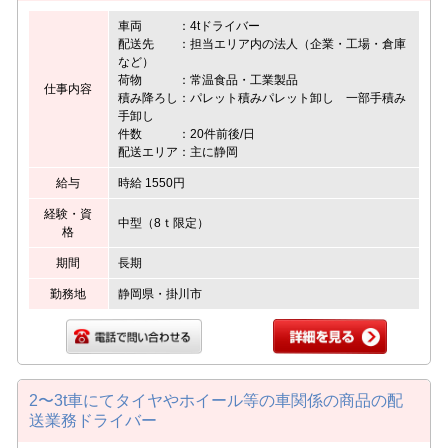
車両 ：4tドライバー
配送先 ：担当エリア内の法人（企業・工場・倉庫
など）
荷物 ：常温食品・工業製品
仕事内容
積み降ろし：パレット積みパレット卸し 一部手積み
手卸し
件数 ：20件前後/日
配送エリア：主に静岡
給与
時給 1550円
経験・資
中型（8ｔ限定）
格
期間
長期
勤務地
静岡県・掛川市
2〜3t車にてタイヤやホイール等の車関係の商品の配
送業務ドライバー