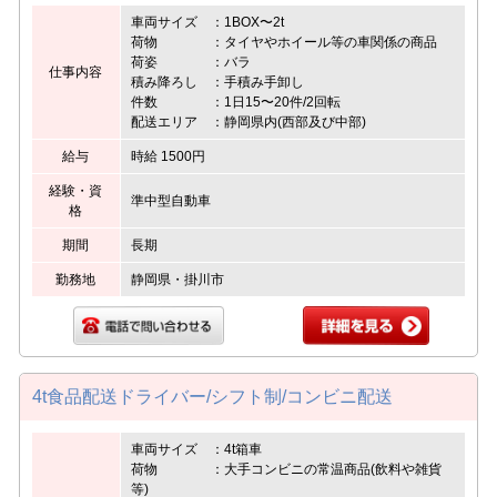
車両サイズ ：1BOX〜2t
荷物 ：タイヤやホイール等の車関係の商品
荷姿 ：バラ
仕事内容
積み降ろし ：手積み手卸し
件数 ：1日15〜20件/2回転
配送エリア ：静岡県内(西部及び中部)
給与
時給 1500円
経験・資
準中型自動車
格
期間
長期
勤務地
静岡県・掛川市
4t食品配送ドライバー/シフト制/コンビニ配送
車両サイズ ：4t箱車
荷物 ：大手コンビニの常温商品(飲料や雑貨
等)