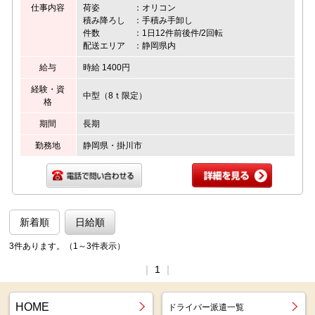
仕事内容
荷姿 ：オリコン
積み降ろし ：手積み手卸し
件数 ：1日12件前後件/2回転
配送エリア ：静岡県内
給与
時給 1400円
経験・資
中型（8ｔ限定）
格
期間
長期
勤務地
静岡県・掛川市
新着順
日給順
3件あります。（1～3件表示）
｜
1
｜
HOME
ドライバー派遣一覧