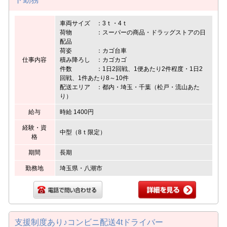
車両サイズ ：3ｔ・4ｔ
荷物 ：スーパーの商品・ドラッグストアの日
配品
荷姿 ：カゴ台車
仕事内容
積み降ろし ：カゴカゴ
件数 ：1日2回戦、1便あたり2件程度・1日2
回戦、1件あたり8～10件
配送エリア ：都内・埼玉・千葉（松戸・流山あた
り）
給与
時給 1400円
経験・資
中型（8ｔ限定）
格
期間
長期
勤務地
埼玉県・八潮市
支援制度あり♪コンビニ配送4tドライバー