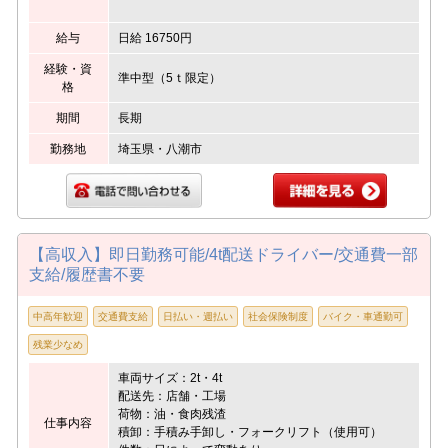
給与
日給 16750円
経験・資
準中型（5ｔ限定）
格
期間
長期
勤務地
埼玉県・八潮市
【高収入】即日勤務可能/4t配送ドライバー/交通費一部
支給/履歴書不要
中高年歓迎
交通費支給
日払い・週払い
社会保険制度
バイク・車通勤可
残業少なめ
車両サイズ：2t・4t
配送先：店舗・工場
荷物：油・食肉残渣
仕事内容
積卸：手積み手卸し・フォークリフト（使用可）