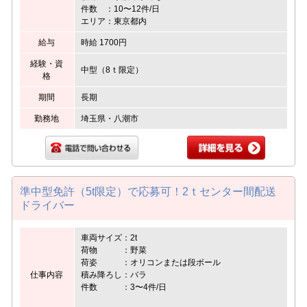
件数 ：10〜12件/日
エリア：東京都内
給与
時給 1700円
経験・資
中型（8ｔ限定）
格
期間
長期
勤務地
埼玉県・八潮市
準中型免許（5t限定）で応募可！2ｔセンター間配送
ドライバー
車両サイズ：2t
荷物 ：野菜
荷姿 ：オリコンまたは段ボール
仕事内容
積み降ろし：バラ
件数 ：3〜4件/日