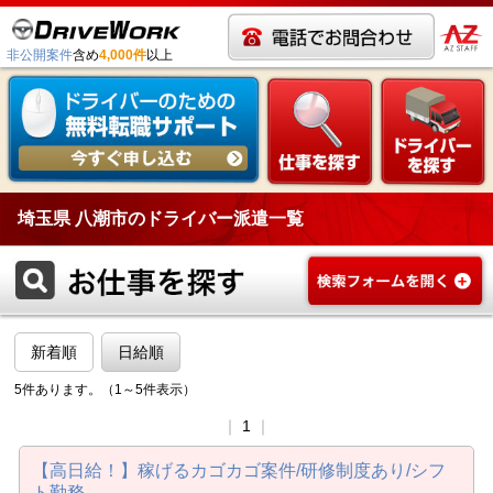
非公開案件
含め
4,000件
以上
埼玉県 八潮市のドライバー派遣一覧
新着順
日給順
5件あります。（1～5件表示）
｜
1
｜
【高日給！】稼げるカゴカゴ案件/研修制度あり/シフ
ト勤務