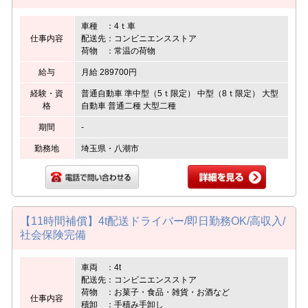
車種 ：4ｔ車
仕事内容
配送先：コンビニエンスストア
荷物 ：常温の荷物
給与
月給 289700円
経験・資
普通自動車 準中型（5ｔ限定） 中型（8ｔ限定） 大型
格
自動車 普通二種 大型二種
期間
-
勤務地
埼玉県・八潮市
【11時間補償】4t配送ドライバー/即日勤務OK/高収入/
社会保険完備
車両 ：4t
配送先：コンビニエンスストア
荷物 ：お菓子・食品・雑貨・お酒など
仕事内容
積卸 ：手積み手卸し