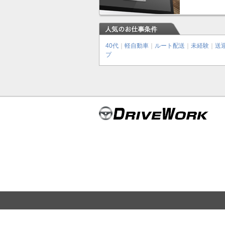
40代
｜
軽自動車
｜
ルート配送
｜
未経験
｜
送
プ