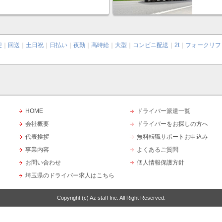
迎
｜
回送
｜
土日祝
｜
日払い
｜
夜勤
｜
高時給
｜
大型
｜
コンビニ配送
｜
2t
｜
フォークリフ
HOME
ドライバー派遣一覧
会社概要
ドライバーをお探しの方へ
代表挨拶
無料転職サポートお申込み
事業内容
よくあるご質問
お問い合わせ
個人情報保護方針
埼玉県のドライバー求人はこちら
Copyright (c)
Az staff Inc.
All Right Reserved.