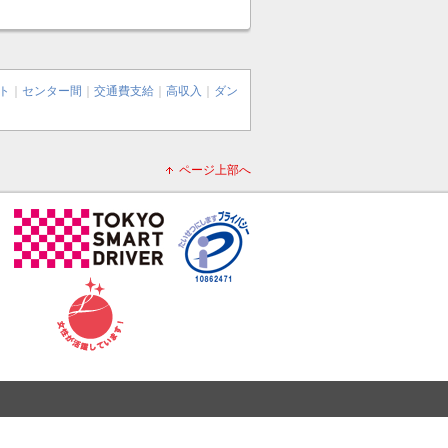
ト
｜
センター間
｜
交通費支給
｜
高収入
｜
ダン
ページ上部へ