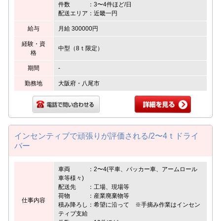
件数 ：3〜4件ほど/日
配送エリア：近畿一円
給与
月給 300000円
経験・資
中型（8ｔ限定）
格
期間
-
勤務地
大阪府・八尾市
インセンティブで頑張りが評価される/2〜4ｔドライ
バー
車両 ：2〜4(平車、パッカー車、アームロール
車等様々)
配送先 ：工場、現場等
荷物 ：産業廃棄物等
仕事内容
積み降ろし：希望に沿って ※手摘み作業はインセン
ティブ支給