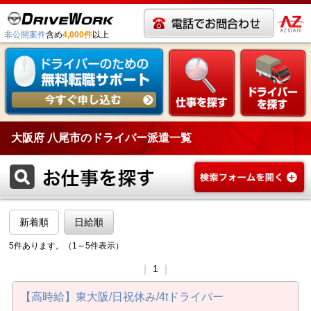
非公開案件
含め
4,000件
以上
大阪府 八尾市のドライバー派遣一覧
新着順
日給順
5件あります。（1～5件表示）
｜
1
｜
【高時給】東大阪/日祝休み/4tドライバー