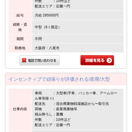
件数 ：10件ほど
配送エリア：近畿一円
給与
月給 285000円
経験・資
中型（8ｔ限定）
格
期間
不問
勤務地
大阪府・八尾市
インセンティブで頑張りが評価される/産廃/大型
車両 ：大型車(平車、パッカー車、アームロー
ル車等様々)
配送先 ：混合廃棄物戦場施設から〜取引先
仕事内容
荷物 ：産業廃棄物等
積み降ろし：重機
件数 ：10件ほど
配送エリア：近畿一円