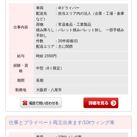
車両 ：4tドライバー
配送先 ：担当エリア内の法人（企業・工場・倉庫
など）
荷物 ：常温食品・工業製品
仕事内容
積み降ろし：パレット積みパレット卸し 一部手積み
手卸し
件数 ：20件前後/日
配送エリア：主に関西
給与
時給 1550円
経験・資
中型（8ｔ限定）
格
期間
長期
勤務地
大阪府・八尾市
仕事とプライベート両立出来ます/10tウィング車
車両 ：10tウィング車