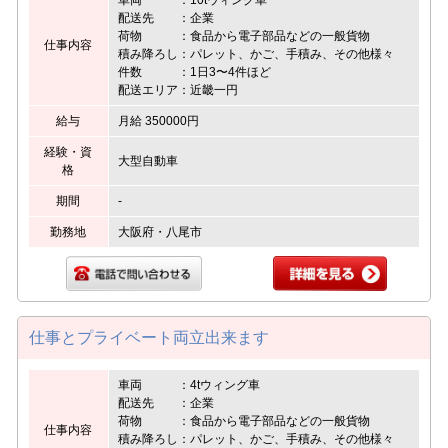
配送先 ：企業
荷物 ：食品から電子部品などの一般貨物
仕事内容
積み降ろし：パレット、かご、手積み、その他様々
件数 ：1日3〜4件ほど
配送エリア：近畿一円
給与
月給 350000円
経験・資
大型自動車
格
期間
-
勤務地
大阪府・八尾市
仕事とプライベート両立出来ます
車両 ：4tウィング車
配送先 ：企業
荷物 ：食品から電子部品などの一般貨物
仕事内容
積み降ろし：パレット、かご、手積み、その他様々