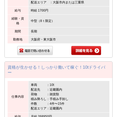
配送エリア ：大阪市内または三重県
給与
時給 1700円
経験・資
中型（8ｔ限定）
格
期間
長期
勤務地
大阪府・東大阪市
資格が生かせる！しっかり働いて稼ぐ！10tドライバ
ー
車両 ：10t
配送先 ：近畿圏内
荷物 ：雑貨類
仕事内容
積み降ろし：手積み手卸し
件数 ：4件〜15件
配送エリア：近畿圏内
給与
月給 268950円