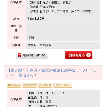
仕事内容
【扱う物】食品・日用品・医薬品
【積卸】手摘み手卸し
【件数】お住まいエリアに考慮。多くて30件程度
給与
時給 1180円
経験・資
-
格
期間
長期
勤務地
大阪府・東大阪市
【未経験可】家具・家電の引越し助手/2ｔ・3ｔドラ
イバー目指せる！
残業少なめ
交通費支給
中高年歓迎
日払い・週払い
車両サイズ：2t・3tトラック
配送先：個人宅
仕事内容
荷物：家具、家電
エリア：大阪市内近郊