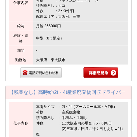
仕事内容
積み降ろし：カゴ
件数 ：2〜3件/日
配送エリア：大阪府、三重
給与
月給 256000円
経験・資
中型（8ｔ限定）
格
期間
-
勤務地
大阪府・東大阪市
【残業なし】高時給/2t・4t産業廃棄物回収ドライバー
車両サイズ ：2t・4t（アームロール車・MT車）
荷物 ：産業廃棄物
積み降ろし ：手積み・手卸し
仕事内容
件数 ：(1)大阪市内の場合→5・6件/日
(2)三重県に回収に行く日もあり→1往
復