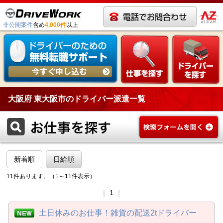
非公開案件
含め
4,000件
以上
大阪府 東大阪市のドライバー派遣一覧
新着順
日給順
11件あります。（1～11件表示）
｜
1
｜
土日休みのお仕事！雑貨の配送2tドライバー