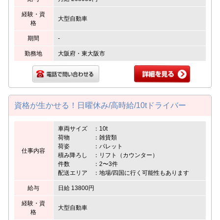
経験・資
大型自動車
格
期間
-
勤務地
大阪府・東大阪市
資格が生かせる！日曜休み/高時給/10tドライバー
車両サイズ ：10t
荷物 ：雑貨類
荷姿 ：パレット
仕事内容
積み降ろし ：リフト（カウンター）
件数 ：2〜3件
配送エリア ：地場/四国に行く可能性もあります
給与
日給 13800円
経験・資
大型自動車
格