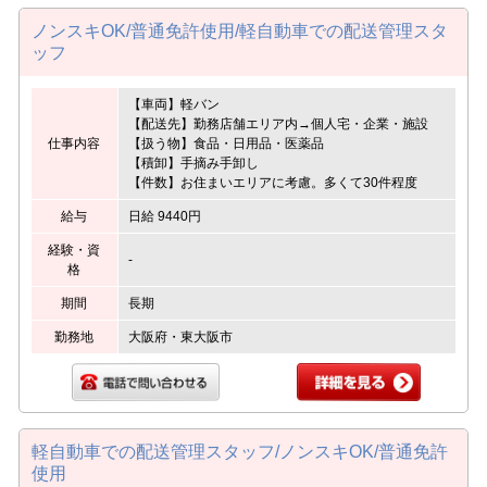
ノンスキOK/普通免許使用/軽自動車での配送管理スタ
ッフ
【車両】軽バン
【配送先】勤務店舗エリア内→個人宅・企業・施設
仕事内容
【扱う物】食品・日用品・医薬品
【積卸】手摘み手卸し
【件数】お住まいエリアに考慮。多くて30件程度
給与
日給 9440円
経験・資
-
格
期間
長期
勤務地
大阪府・東大阪市
軽自動車での配送管理スタッフ/ノンスキOK/普通免許
使用