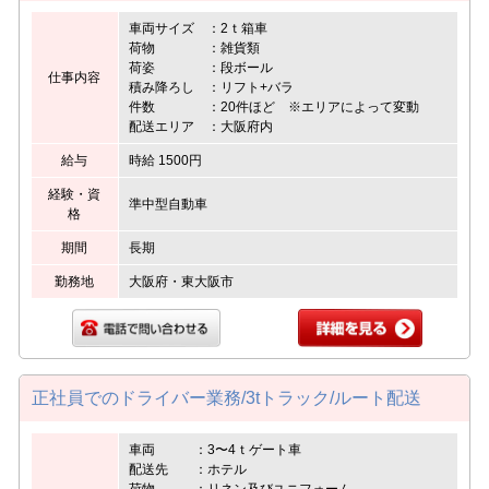
車両サイズ ：2ｔ箱車
荷物 ：雑貨類
荷姿 ：段ボール
仕事内容
積み降ろし ：リフト+バラ
件数 ：20件ほど ※エリアによって変動
配送エリア ：大阪府内
給与
時給 1500円
経験・資
準中型自動車
格
期間
長期
勤務地
大阪府・東大阪市
正社員でのドライバー業務/3tトラック/ルート配送
車両 ：3〜4ｔゲート車
配送先 ：ホテル
荷物 ：リネン及びユニフォーム