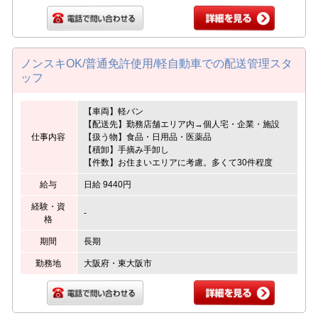
ノンスキOK/普通免許使用/軽自動車での配送管理スタ
ッフ
【車両】軽バン
【配送先】勤務店舗エリア内→個人宅・企業・施設
仕事内容
【扱う物】食品・日用品・医薬品
【積卸】手摘み手卸し
【件数】お住まいエリアに考慮。多くて30件程度
給与
日給 9440円
経験・資
-
格
期間
長期
勤務地
大阪府・東大阪市