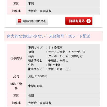
期間
不問
勤務地
大阪府・東大阪市
体力的な負担が少ない！未経験可！3tルート配送
車両サイズ ：３ｔ冷蔵車
荷物 ：ラーメン食材、ギョーザ、酒
荷姿 ：ダンボール、袋、酒樽など
仕事内容
積み降ろし ：手積み、手卸し
件数 ：5件〜10件
配送エリア ：大阪（近畿一円）
給与
月給 310000円
経験・資
中型自動車
格
期間
長期
勤務地
大阪府・東大阪市