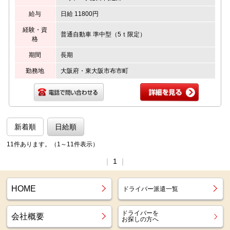
給与
日給 11800円
経験・資
普通自動車 準中型（5ｔ限定）
格
期間
長期
勤務地
大阪府・東大阪市布市町
新着順
日給順
11件あります。（1～11件表示）
｜
1
｜
HOME
ドライバー派遣一覧
ドライバーを
会社概要
お探しの方へ