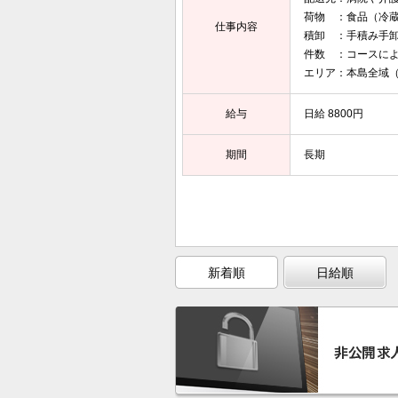
荷物 ：食品（冷
仕事内容
積卸 ：手積み手
件数 ：コースに
エリア：本島全域
給与
日給 8800円
期間
長期
新着順
日給順