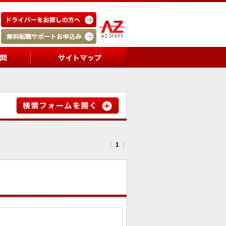
｜
1
｜