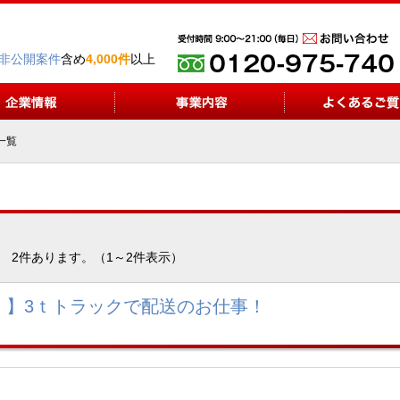
非公開案件
含め
4,000件
以上
一覧
2件あります。（1～2件表示）
！】3ｔトラックで配送のお仕事！