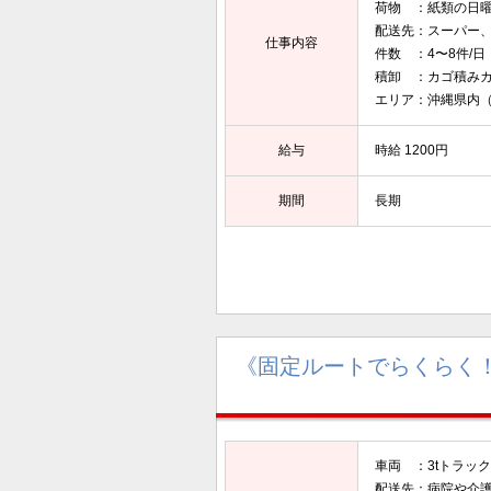
荷物 ：紙類の日
配送先：スーパー
仕事内容
件数 ：4〜8件/日
積卸 ：カゴ積みカ
エリア：沖縄県内
給与
時給 1200円
期間
長期
《固定ルートでらくらく！
車両 ：3tトラック
配送先：病院や介