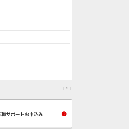
｜
1
｜