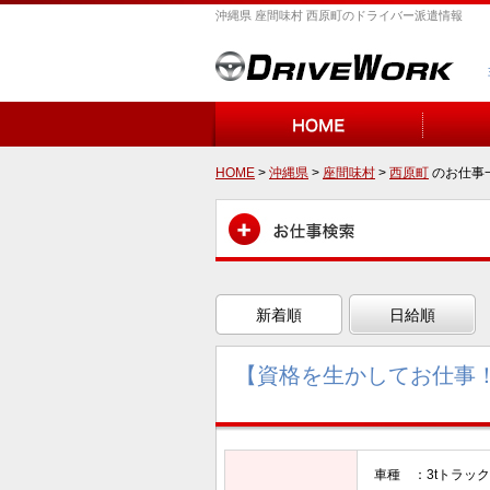
沖縄県 座間味村 西原町のドライバー派遣情報
HOME
>
沖縄県
>
座間味村
>
西原町
のお仕事
新着順
日給順
【資格を生かしてお仕事
車種 ：3tトラック