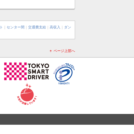
ト
｜
センター間
｜
交通費支給
｜
高収入
｜
ダン
ページ上部へ