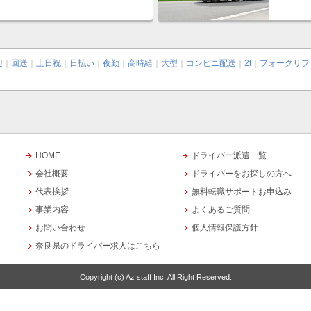
迎
｜
回送
｜
土日祝
｜
日払い
｜
夜勤
｜
高時給
｜
大型
｜
コンビニ配送
｜
2t
｜
フォークリフ
HOME
ドライバー派遣一覧
会社概要
ドライバーをお探しの方へ
代表挨拶
無料転職サポートお申込み
事業内容
よくあるご質問
お問い合わせ
個人情報保護方針
奈良県のドライバー求人はこちら
Copyright (c)
Az staff Inc.
All Right Reserved.