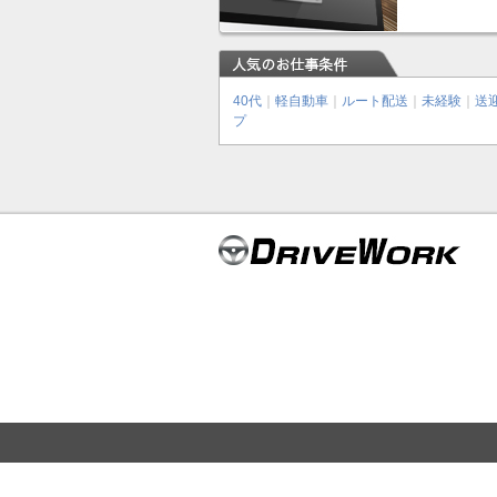
40代
｜
軽自動車
｜
ルート配送
｜
未経験
｜
送
プ