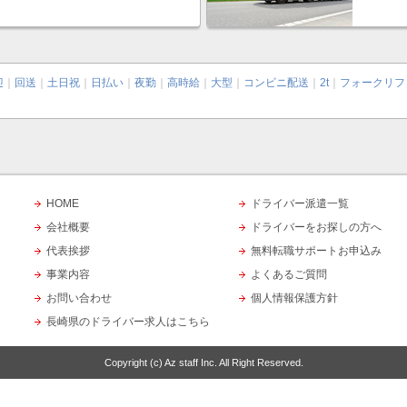
迎
｜
回送
｜
土日祝
｜
日払い
｜
夜勤
｜
高時給
｜
大型
｜
コンビニ配送
｜
2t
｜
フォークリフ
HOME
ドライバー派遣一覧
会社概要
ドライバーをお探しの方へ
代表挨拶
無料転職サポートお申込み
事業内容
よくあるご質問
お問い合わせ
個人情報保護方針
長崎県のドライバー求人はこちら
Copyright (c)
Az staff Inc.
All Right Reserved.