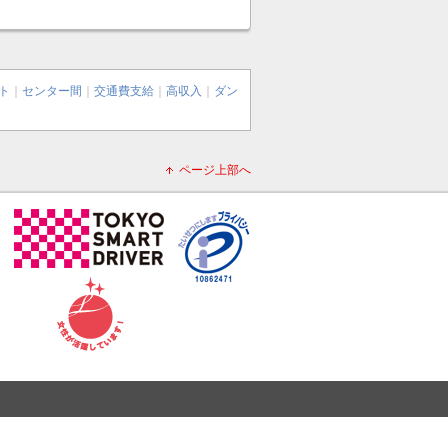
ト
｜
センター間
｜
交通費支給
｜
高収入
｜
ダン
ページ上部へ