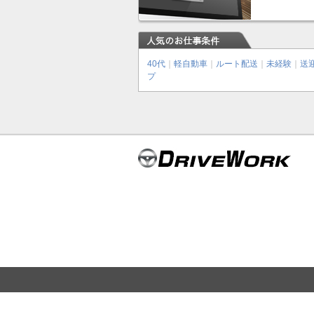
40代
｜
軽自動車
｜
ルート配送
｜
未経験
｜
送
プ