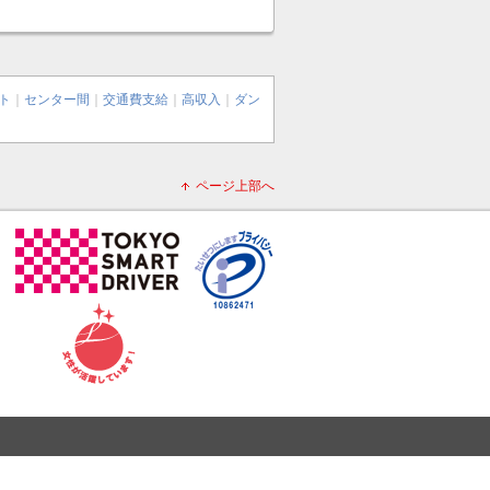
ト
｜
センター間
｜
交通費支給
｜
高収入
｜
ダン
ページ上部へ