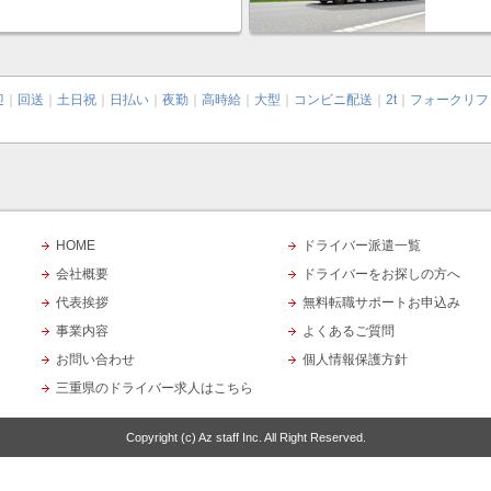
迎
｜
回送
｜
土日祝
｜
日払い
｜
夜勤
｜
高時給
｜
大型
｜
コンビニ配送
｜
2t
｜
フォークリフ
HOME
ドライバー派遣一覧
会社概要
ドライバーをお探しの方へ
代表挨拶
無料転職サポートお申込み
事業内容
よくあるご質問
お問い合わせ
個人情報保護方針
三重県のドライバー求人はこちら
Copyright (c)
Az staff Inc.
All Right Reserved.