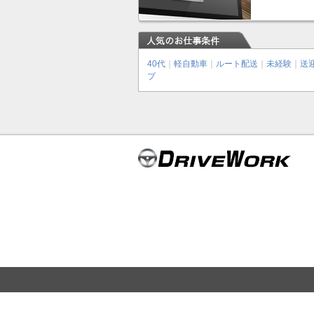
40代
｜
軽自動車
｜
ルート配送
｜
未経験
｜
送
プ