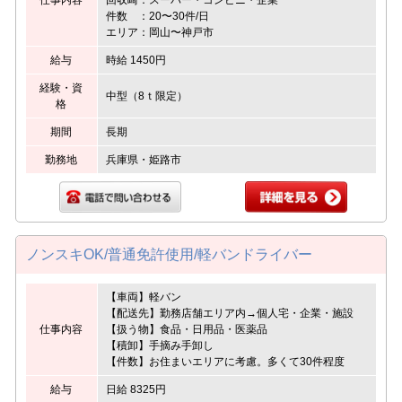
件数 ：20〜30件/日
エリア：岡山〜神戸市
給与
時給 1450円
経験・資
中型（8ｔ限定）
格
期間
長期
勤務地
兵庫県・姫路市
ノンスキOK/普通免許使用/軽バンドライバー
【車両】軽バン
【配送先】勤務店舗エリア内→個人宅・企業・施設
仕事内容
【扱う物】食品・日用品・医薬品
【積卸】手摘み手卸し
【件数】お住まいエリアに考慮。多くて30件程度
給与
日給 8325円