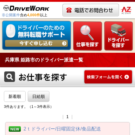
非公開案件
含め
4,000件
以上
兵庫県 姫路市のドライバー派遣一覧
新着順
日給順
3件あります。（1～3件表示）
｜
1
｜
2ｔドライバー/日曜固定休/食品配送