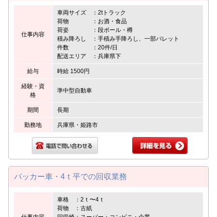
車両サイズ ：2tトラック
荷物 ：お酒・食品
荷姿 ：段ボール・樽
仕事内容
積み降ろし ：手積み手降ろし、一部パレット
件数 ：20件/日
配送エリア ：兵庫県下
給与
時給 1500円
経験・資
準中型自動車
格
期間
長期
勤務地
兵庫県・姫路市
パッカー車・4ｔ平での回収業務
車格 ：2ｔ〜4ｔ
荷物 ：古紙
仕事内容
回収崎：スーパー・コンビニ・企業