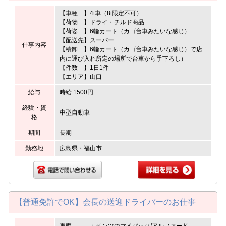
【車種 】4t車（8t限定不可）
【荷物 】ドライ・チルド商品
【荷姿 】6輪カート（カゴ台車みたいな感じ）
【配送先】スーパー
仕事内容
【積卸 】6輪カート（カゴ台車みたいな感じ）で店
内に運び入れ所定の場所で台車から手下ろし）
【件数 】1日1件
【エリア】山口
給与
時給 1500円
経験・資
中型自動車
格
期間
長期
勤務地
広島県・福山市
【普通免許でOK】会長の送迎ドライバーのお仕事
車両 ：ベンツのマイバッハ/アルファード