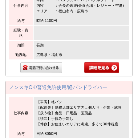
仕事内容
内容 ：会長の送迎(会食会場・レジャー・空港)
エリア ：福山市内・広島市
給与
時給 1100円
経験・資
-
格
期間
長期
勤務地
広島県・福山市
ノンスキOK/普通免許使用/軽バンドライバー
【車両】軽バン
【配送先】勤務店舗エリア内→個人宅・企業・施設
仕事内容
【扱う物】食品・日用品・医薬品
【積卸】手摘み手卸し
【件数】お住まいエリアに考慮。多くて30件程度
給与
日給 8050円