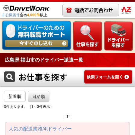
非公開案件
含め
4,000件
以上
広島県 福山市のドライバー派遣一覧
新着順
日給順
3件あります。（1～3件表示）
｜
1
｜
人気の配送業務/4tドライバー