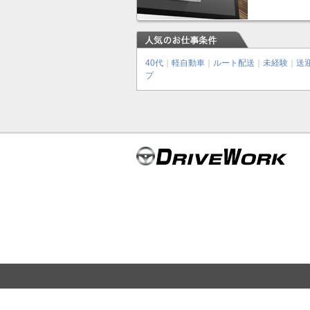
40代
｜
軽自動車
｜
ルート配送
｜
未経験
｜
送
プ