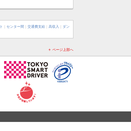
ト
｜
センター間
｜
交通費支給
｜
高収入
｜
ダン
ページ上部へ