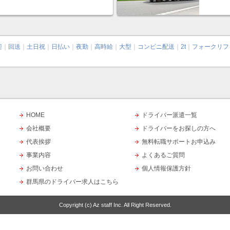
迎
｜
回送
｜
土日祝
｜
日払い
｜
夜勤
｜
高時給
｜
大型
｜
コンビニ配送
｜
2t
｜
フォークリフ
HOME
ドライバー派遣一覧
会社概要
ドライバーをお探しの方へ
代表挨拶
無料転職サポートお申込み
事業内容
よくあるご質問
お問い合わせ
個人情報保護方針
群馬県のドライバー求人はこちら
Copyright (c)
Az staff Inc.
All Right Reserved.