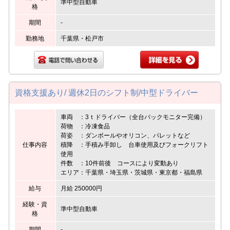
準中型自動車
格
期間
-
勤務地
千葉県・松戸市
資格支援あり/ 週休2日のシフト制/中型ドライバー
車両 ：3ｔドライバー（全台バックモニター完備）
荷物 ：冷凍食品
荷姿 ：ダンボールやオリコン、パレットなど
仕事内容
積降 ：手積み手卸し 台車使用及びフォークリフト
使用
件数 ：10件前後 コースにより変動あり
エリア：千葉県・埼玉県・茨城県・東京都・福島県
給与
月給 250000円
経験・資
準中型自動車
格
期間
-