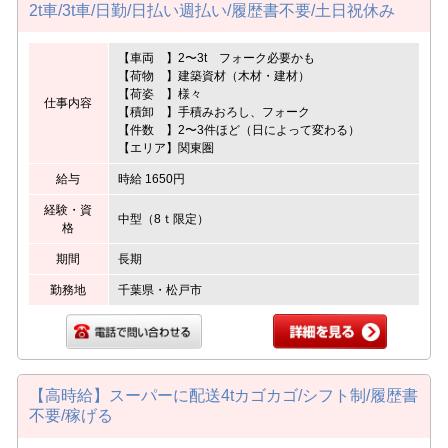
2t車/3t車/日勤/日払い週払い/履歴書不要/土日祝休み
【車両 】2〜3t フォーク必要かも
【荷物 】建築資材（木材・建材）
【荷姿 】様々
仕事内容
【積卸 】手積みおろし、フォーク
【件数 】2〜3件ほど（日によって変わる）
【エリア】関東圏
給与
時給 1650円
経験・資
中型（8ｔ限定）
格
期間
長期
勤務地
千葉県・松戸市
【高時給】スーパーに配送4tカゴカゴ/シフト制/履歴書
不要/稼げる