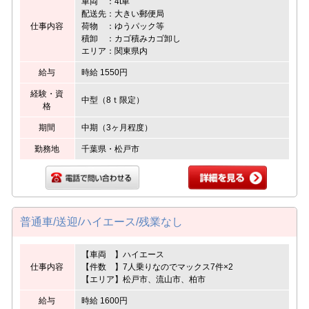
車両 ：4t車
配送先：大きい郵便局
仕事内容
荷物 ：ゆうパック等
積卸 ：カゴ積みカゴ卸し
エリア：関東県内
給与
時給 1550円
経験・資
中型（8ｔ限定）
格
期間
中期（3ヶ月程度）
勤務地
千葉県・松戸市
普通車/送迎/ハイエース/残業なし
【車両 】ハイエース
仕事内容
【件数 】7人乗りなのでマックス7件×2
【エリア】松戸市、流山市、柏市
給与
時給 1600円