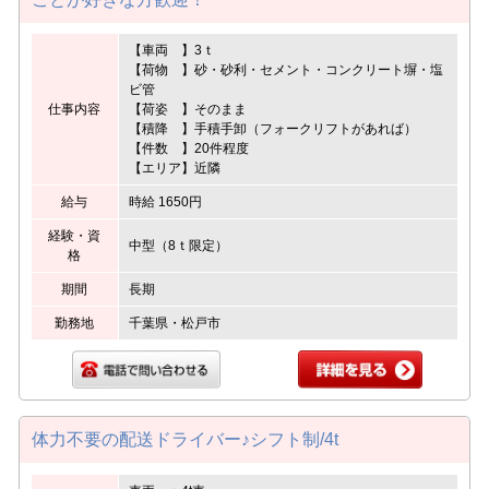
【車両 】3ｔ
【荷物 】砂・砂利・セメント・コンクリート塀・塩
ビ管
仕事内容
【荷姿 】そのまま
【積降 】手積手卸（フォークリフトがあれば）
【件数 】20件程度
【エリア】近隣
給与
時給 1650円
経験・資
中型（8ｔ限定）
格
期間
長期
勤務地
千葉県・松戸市
体力不要の配送ドライバー♪シフト制/4t