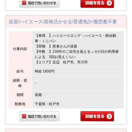
送迎/ハイエース/資格活かせる/普通免許/履歴書不要
【車両 】ハイエースロング・ハイエース・軽自動
車・ミニバン
【荷物 】患者さんの送迎
仕事内容
【件数 】150件のご自宅を覚える→その日の利用者
による、3回お迎えくらい
【エリア】近辺 松戸市、市川市
給与
時給 1600円
経験・資
-
格
期間
長期
勤務地
千葉県・松戸市