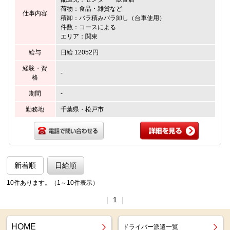
荷物：食品・雑貨など
仕事内容
積卸：バラ積みバラ卸し（台車使用）
件数：コースによる
エリア：関東
給与
日給 12052円
経験・資
-
格
期間
-
勤務地
千葉県・松戸市
新着順
日給順
10件あります。（1～10件表示）
｜
1
｜
HOME
ドライバー派遣一覧