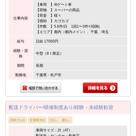
【車両 】4tゲート車
【荷物 】スーパーの商品
【荷姿 】様々
仕事内容
【積卸 】カゴカゴ
【件数 】5.6件/日 1回1〜3件×3回転
【エリア】都内（都内メイン）、千葉、埼玉
給与
日給 17050円
経験・資
中型（8ｔ限定）
格
期間
長期
勤務地
千葉県・松戸市
配送ドライバー/研修制度あり/経験・未経験歓迎
残業少なめ
交通費支給
日払い・週払い
車両サイズ：2t（AT）
配送先：センター・飲食店