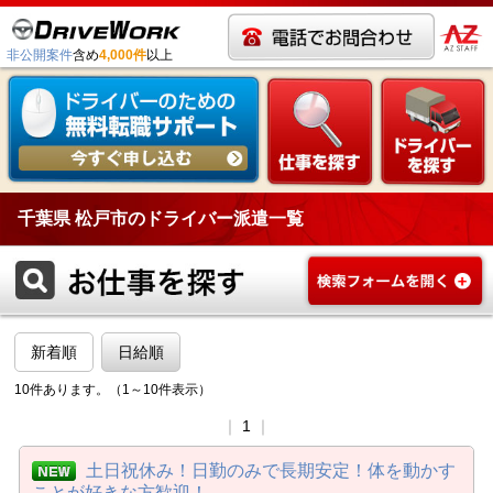
非公開案件
含め
4,000件
以上
千葉県 松戸市のドライバー派遣一覧
新着順
日給順
10件あります。（1～10件表示）
｜
1
｜
土日祝休み！日勤のみで長期安定！体を動かす
ことが好きな方歓迎！