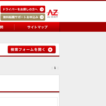
｜
1
｜