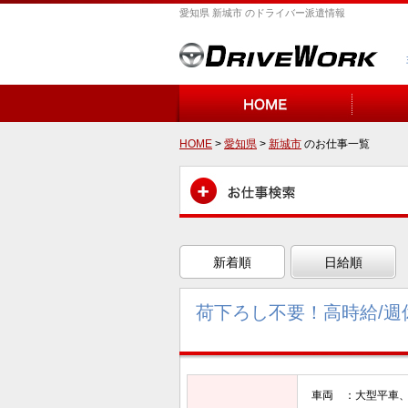
愛知県 新城市 のドライバー派遣情報
HOME
>
愛知県
>
新城市
のお仕事一覧
新着順
日給順
荷下ろし不要！高時給/週
車両 ：大型平車