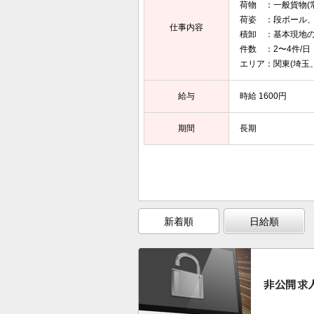
荷物 ：一般貨物(
荷姿 ：段ボール
仕事内容
積卸 ：基本現地
件数 ：2〜4件/日
エリア：関東(埼玉
給与
時給 1600円
期間
長期
新着順
日給順