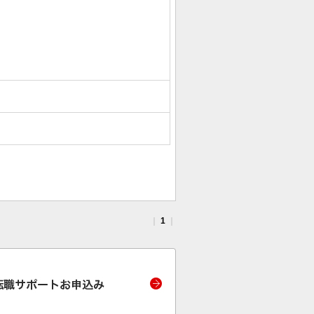
｜
1
｜