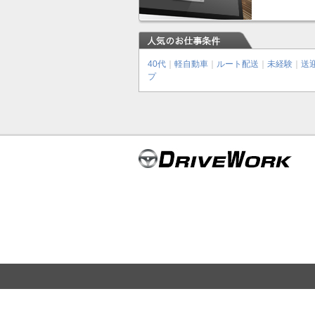
40代
｜
軽自動車
｜
ルート配送
｜
未経験
｜
送
プ