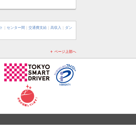
ト
｜
センター間
｜
交通費支給
｜
高収入
｜
ダン
ページ上部へ